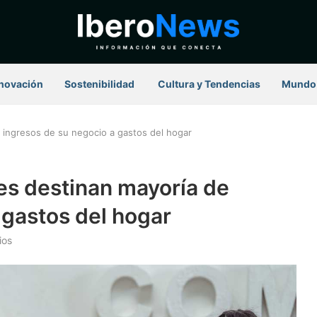
novación
Sostenibilidad
⁠ Cultura y Tendencias
Mundo
ingresos de su negocio a gastos del hogar
s destinan mayoría de
 gastos del hogar
ios