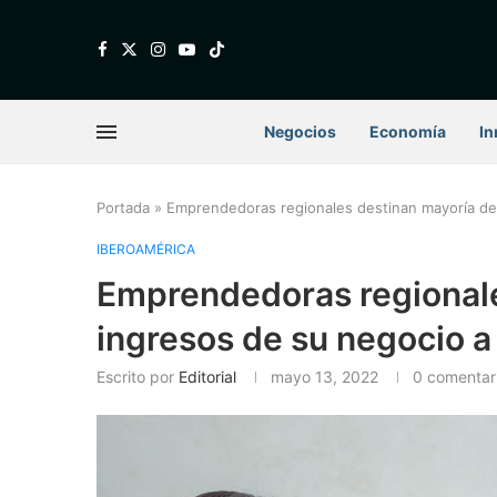
Negocios
Economía
In
Portada
»
Emprendedoras regionales destinan mayoría de 
IBEROAMÉRICA
Emprendedoras regionale
ingresos de su negocio a
Escrito por
Editorial
mayo 13, 2022
0 comentar