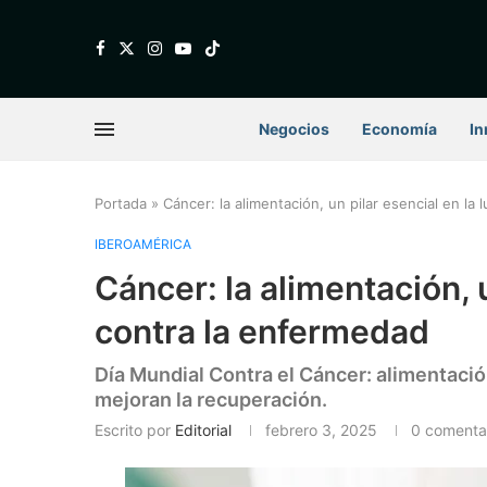
Negocios
Economía
In
Portada
»
Cáncer: la alimentación, un pilar esencial en la
IBEROAMÉRICA
Cáncer: la alimentación, u
contra la enfermedad
Día Mundial Contra el Cáncer: alimentaci
mejoran la recuperación.
Escrito por
Editorial
febrero 3, 2025
0 comenta