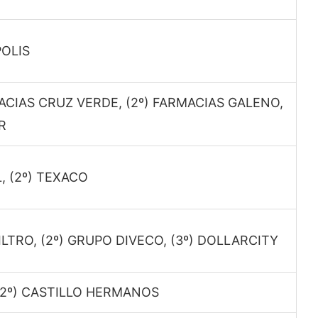
POLIS
MACIAS CRUZ VERDE, (2º) FARMACIAS GALENO,
R
L, (2º) TEXACO
ILTRO, (2º) GRUPO DIVECO, (3º) DOLLARCITY
, (2º) CASTILLO HERMANOS