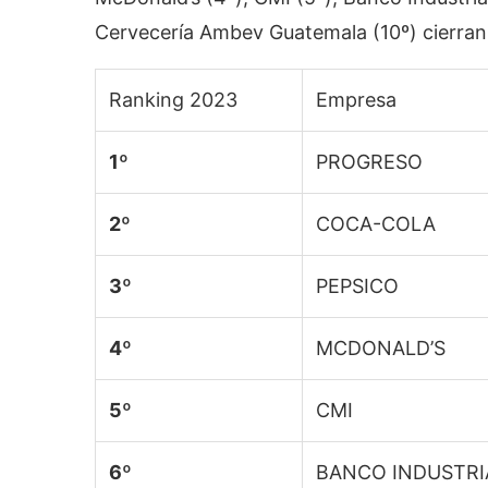
Cervecería Ambev Guatemala (10º) cierran 
Ranking 2023
Empresa
1º
PROGRESO
2º
COCA-COLA
3º
PEPSICO
4º
MCDONALD’S
5º
CMI
6º
BANCO INDUSTRI