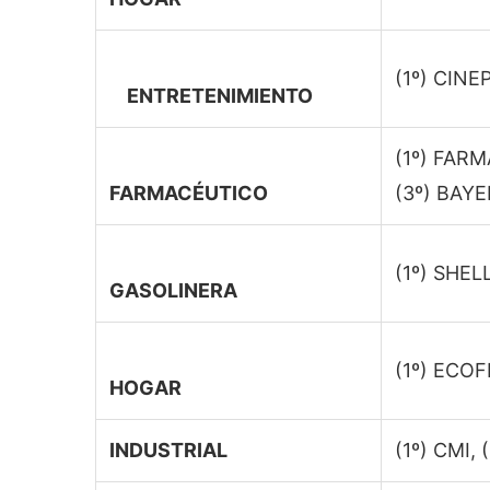
(1º) CINE
ENTRETENIMIENTO
(1º) FAR
FARMACÉUTICO
(3º) BAYE
(1º) SHEL
GASOLINERA
(1º) ECOF
HOGAR
INDUSTRIAL
(1º) CMI