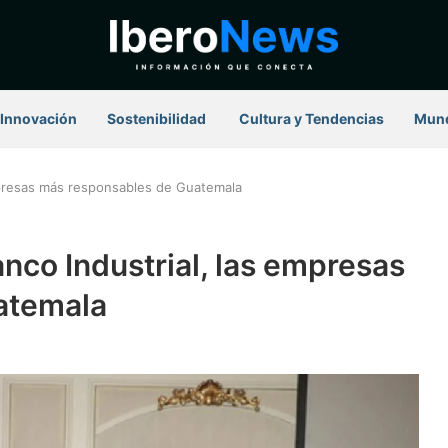
Innovación
Sostenibilidad
⁠ Cultura y Tendencias
Mun
mpresas más responsables de Guatemala
nco Industrial, las empresas
atemala