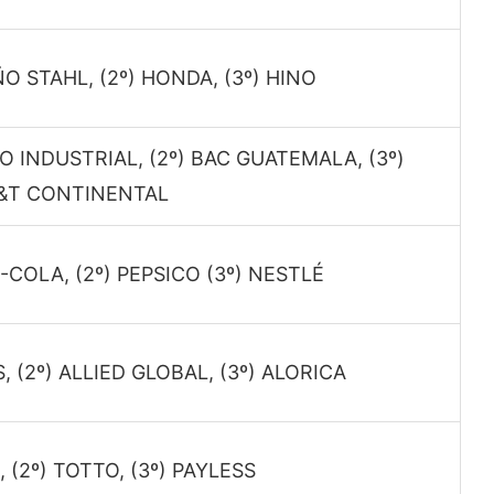
ÑO STAHL, (2º) HONDA, (3º) HINO
O INDUSTRIAL, (2º) BAC GUATEMALA, (3º)
&T CONTINENTAL
-COLA, (2º) PEPSICO (3º) NESTLÉ
S, (2º) ALLIED GLOBAL, (3º) ALORICA
, (2º) TOTTO, (3º) PAYLESS