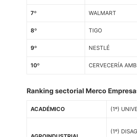
7º
WALMART
8º
TIGO
9º
NESTLÉ
10º
CERVECERÍA AM
Ranking sectorial Merco Empres
ACADÉMICO
(1º) UNI
(1º) DISA
AGROINDUSTRIAL