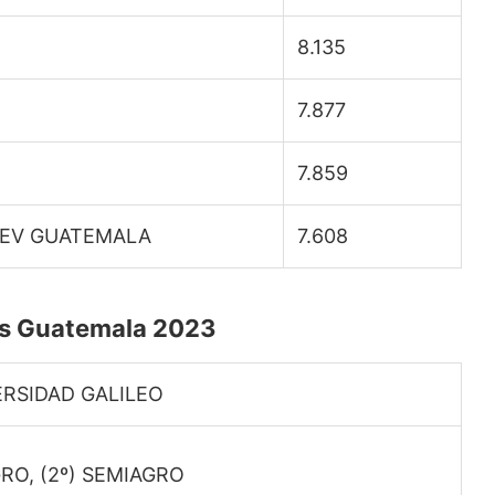
8.135
7.877
7.859
BEV GUATEMALA
7.608
as Guatemala 2023
VERSIDAD GALILEO
GRO, (2º) SEMIAGRO