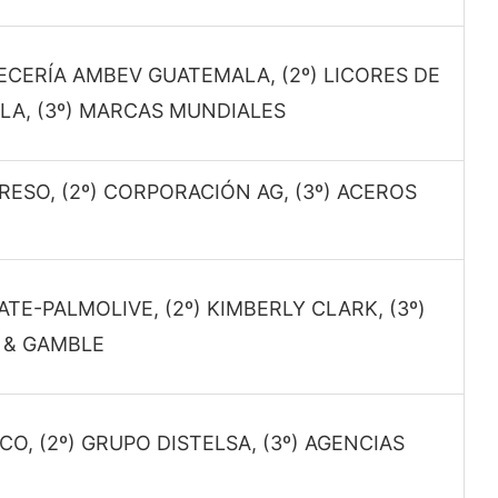
VECERÍA AMBEV GUATEMALA, (2º) LICORES DE
A, (3º) MARCAS MUNDIALES
GRESO, (2º) CORPORACIÓN AG, (3º) ACEROS
ATE-PALMOLIVE, (2º) KIMBERLY CLARK, (3º)
 & GAMBLE
CO, (2º) GRUPO DISTELSA, (3º) AGENCIAS