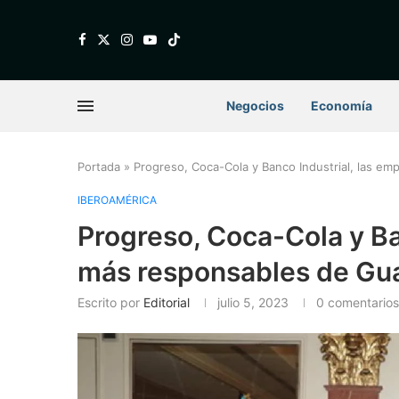
Negocios
Economía
Portada
»
Progreso, Coca-Cola y Banco Industrial, las e
IBEROAMÉRICA
Progreso, Coca-Cola y Ba
más responsables de Gu
Escrito por
Editorial
julio 5, 2023
0 comentarios