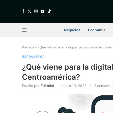
Negocios
Economía
Portada
»
¿Qué viene para la digitalización de la banca e
IBEROAMÉRICA
¿Qué viene para la digita
Centroamérica?
Escrito por
Editorial
enero 10, 2022
2 comentar