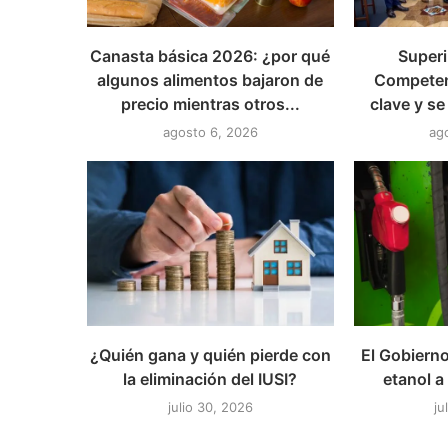
Canasta básica 2026: ¿por qué
Superi
algunos alimentos bajaron de
Competen
precio mientras otros...
clave y se
agosto 6, 2026
ag
¿Quién gana y quién pierde con
El Gobierno
la eliminación del IUSI?
etanol a
julio 30, 2026
ju