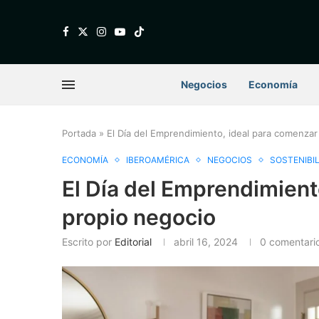
Negocios
Economía
Portada
»
El Día del Emprendimiento, ideal para comenzar
ECONOMÍA
IBEROAMÉRICA
NEGOCIOS
SOSTENIBI
El Día del Emprendimient
propio negocio
Escrito por
Editorial
abril 16, 2024
0 comentari