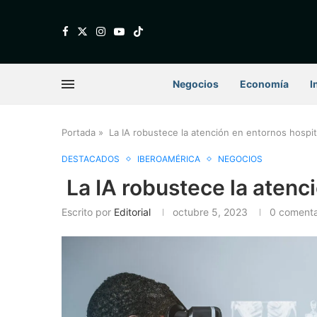
Negocios
Economía
I
Portada
»
La IA robustece la atención en entornos hospit
DESTACADOS
IBEROAMÉRICA
NEGOCIOS
La IA robustece la atenc
Escrito por
Editorial
octubre 5, 2023
0 comenta