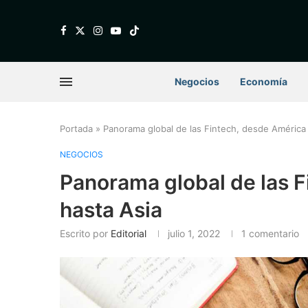
Negocios
Economía
Portada
»
Panorama global de las Fintech, desde América 
NEGOCIOS
Panorama global de las F
hasta Asia
Escrito por
Editorial
julio 1, 2022
1 comentario