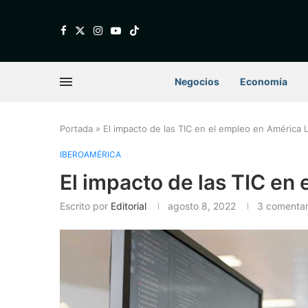
Negocios
Economía
Portada
»
El impacto de las TIC en el empleo en América L
IBEROAMÉRICA
El impacto de las TIC en
Escrito por
Editorial
agosto 8, 2022
3 comentar