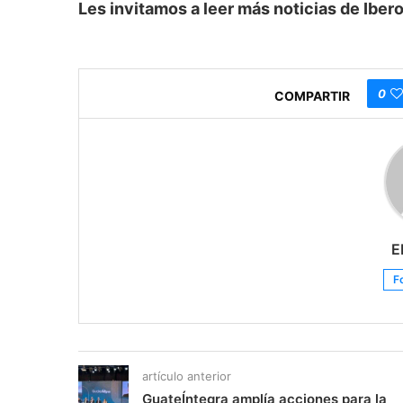
Les invitamos a leer más noticias de Ib
0
COMPARTIR
E
F
artículo anterior
GuateÍntegra amplía acciones para la