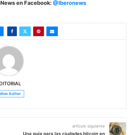
eroNews en Facebook:
@Iberonews
DITORIAL
ollow Author
artículo siguiente
Una guía para las ciudades bitcoin en