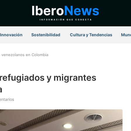
Innovación
Sostenibilidad
⁠ Cultura y Tendencias
Mun
s venezolanos en Colombia
refugiados y migrantes
a
ntarios