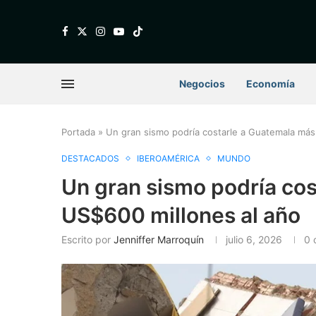
Negocios
Economía
Portada
»
Un gran sismo podría costarle a Guatemala más
DESTACADOS
IBEROAMÉRICA
MUNDO
Un gran sismo podría co
US$600 millones al año
Escrito por
Jenniffer Marroquín
julio 6, 2026
0 