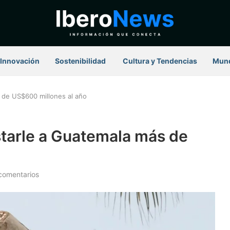
Innovación
Sostenibilidad
⁠ Cultura y Tendencias
Mun
 de US$600 millones al año
starle a Guatemala más de
comentarios