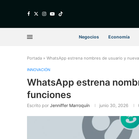
Negocios
Economía
Portada
»
WhatsApp estrena nombres de usuario y nueva
INNOVACIÓN
WhatsApp estrena nombr
funciones
Escrito por
Jenniffer Marroquín
junio 30, 2026