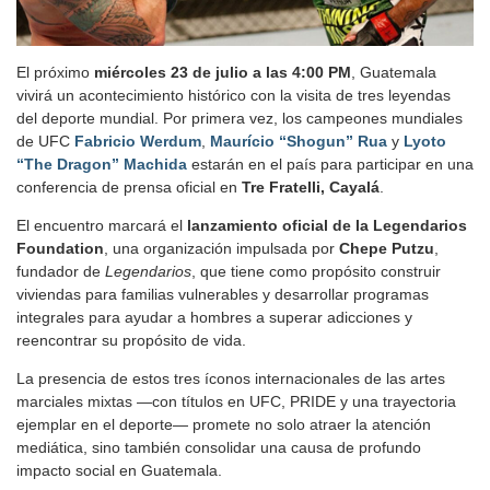
El próximo
miércoles 23 de julio a las 4:00 PM
, Guatemala
vivirá un acontecimiento histórico con la visita de tres leyendas
del deporte mundial. Por primera vez, los campeones mundiales
de UFC
Fabricio Werdum
,
Maurício “Shogun” Rua
y
Lyoto
“The Dragon” Machida
estarán en el país para participar en una
conferencia de prensa oficial en
Tre Fratelli, Cayalá
.
El encuentro marcará el
lanzamiento oficial de la Legendarios
Foundation
, una organización impulsada por
Chepe Putzu
,
fundador de
Legendarios
, que tiene como propósito construir
viviendas para familias vulnerables y desarrollar programas
integrales para ayudar a hombres a superar adicciones y
reencontrar su propósito de vida.
La presencia de estos tres íconos internacionales de las artes
marciales mixtas —con títulos en UFC, PRIDE y una trayectoria
ejemplar en el deporte— promete no solo atraer la atención
mediática, sino también consolidar una causa de profundo
impacto social en Guatemala.