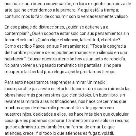
nos nutre: una buena conversación, un libro exigente, una pieza de
arte que no entendemos a la primera. Y aquí está la trampa:
confundimos lo fácil de consumir con lo verdaderamente valioso.
En ese paisaje de distracciones, ¿quién se detiene ya a
contemplar? ¿Quién soporta estar solo con sus pensamientos sin
tocar el celular? ¿Quién elige el silencio, la lentitud, el detalle?
Como escribió Pascal en sus Pensamientos: “”Toda la desgracia
del hombre proviene de no poder permanecer en silencio en una
habitación”. Educar nuestra atención hoy es un acto de rebeldía.
No para volver a un pasado romántico sin pantallas, sino para
recuperar la libertad para elegir
a qué
le prestamos tiempo.
Para esto necesitamos reaprender a mirar. Un medio
incomparable para esto es el arte. Recorrer un museo mirando las
obras hace más por nosotros que cien tiktoks. Un buen libro, sin
levantar la mirada a las notificaciones, nos hace crecer más que
muchas apps de desarrollo personal. Un rato jugando con
nuestros hijos, dedicados a ellos, les hace más bien que cualquier
cosa que les podamos comprar. La atención no es solo un recurso
que se administra: es también una forma de amar. Lo que
atiendes, crece. Y si todo lo que atiendes es fugaz, volátil,