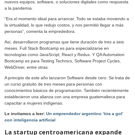
nuevos equipos, software, o soluciones digitales como respuesta
a la pandemia.
“Era el momento ideal para arrancar. Todo se estaba moviendo a
la virtualidad, lo que redujo costos, y nos permitió llegar a más
personas”, comenta la emprededora.
Así, desarrollaron programas que tiene duración de tres a seis
meses. Full Stack Bootcamp es para especializarse en
tecnologías como JavaScript, React y Redux. Y QA Automation
Bootcamp es para Testing Technics, Software Project Cycles,
WebDriver, entre otras.
A principio de este año lanzaron Software desde cero. Se trata de
un curso gratuito de tres meses para personas con
conocimientos básicos de programación. También recientemente
establecieron una alianza con una empresa guatemalteca para
capacitar a mujeres indígenas.
Le invitamos a leer:
Un emprendedor argentino ‘tira a gol’
con inteligencia artificial
La startup centroamericana expande