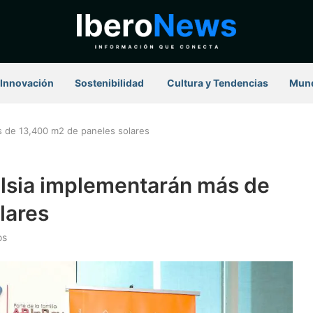
Innovación
Sostenibilidad
⁠ Cultura y Tendencias
Mun
s de 13,400 m2 de paneles solares
elsia implementarán más de
lares
os