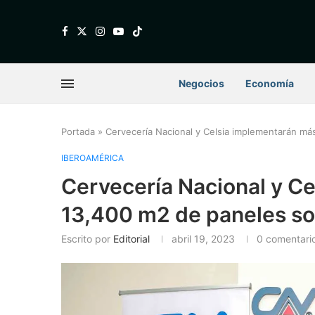
Negocios
Economía
Portada
»
Cervecería Nacional y Celsia implementarán má
IBEROAMÉRICA
Cervecería Nacional y C
13,400 m2 de paneles so
Escrito por
Editorial
abril 19, 2023
0 comentari