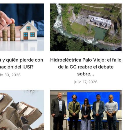
 y quién pierde con
Hidroeléctrica Palo Viejo: el fallo
nación del IUSI?
de la CC reabre el debate
sobre...
lio 30, 2026
julio 17, 2026