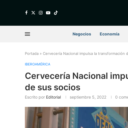
Negocios
Economía
Portada
»
Cervecería Nacional impulsa la transformación d
IBEROAMÉRICA
Cervecería Nacional impu
de sus socios
Escrito por
Editorial
septiembre 5, 2022
0 come