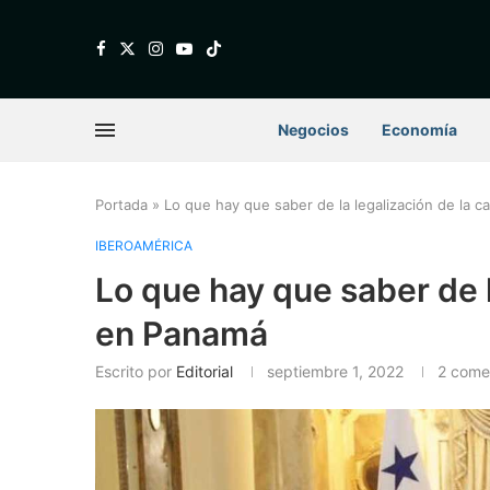
Negocios
Economía
Portada
»
Lo que hay que saber de la legalización de la 
IBEROAMÉRICA
Lo que hay que saber de l
en Panamá
Escrito por
Editorial
septiembre 1, 2022
2 come