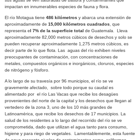
sus aguas se ven saturadas de basura y contaminantes que
impactan en innumerables especies de fauna y flora.
El río Motagua tiene
486 kilómetros
y abarca una extensión de
aproximadamente de
15,000 kilómetros cuadrados
, que
representa e
l 7% de la superficie total
de Guatemala. Lleva
aproximadamente 82,000 metros cúbicos de desechos y solo se
pueden recuperar aproximadamente 1,275 metros cúbicos, es
decir parte de lo que flota. Las aguas del río exhiben niveles
preocupantes de contaminación, con concentraciones de
metales, compuestos orgánicos e inorgánicos, cloruros, especies
de nitrógeno y fósforo.
A lo largo de su travesía por 96 municipios, el río se ve
gravemente afectado, sobre todo porque su caudal es
alimentado por el río Las Vacas que recibe los desagües
provenientes del norte de la capital y los desechos que llegan al
vertedero de la zona 3, uno de los 10 más grandes de
Latinoamérica, que recibe los desechos de 17 municipios. La
salud de los residentes a lo largo del recorrido del río se ve
comprometida, dado que utilizan el agua tanto para consumo,
higiene y para riego de vegetales. Lamentablemente, esta fuente