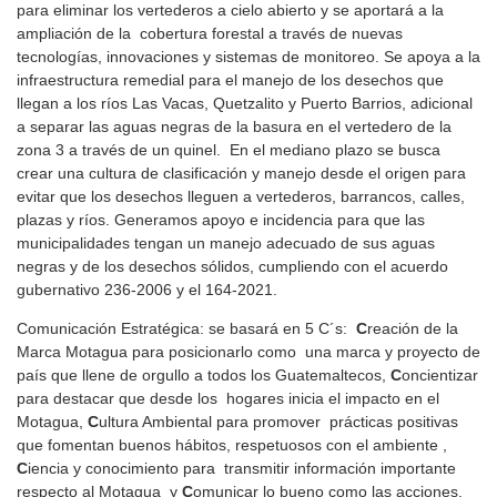
para eliminar los vertederos a cielo abierto y se aportará a la
ampliación de la cobertura forestal a través de nuevas
tecnologías, innovaciones y sistemas de monitoreo. Se apoya a la
infraestructura remedial para el manejo de los desechos que
llegan a los ríos Las Vacas, Quetzalito y Puerto Barrios, adicional
a separar las aguas negras de la basura en el vertedero de la
zona 3 a través de un quinel. En el mediano plazo se busca
crear una cultura de clasificación y manejo desde el origen para
evitar que los desechos lleguen a vertederos, barrancos, calles,
plazas y ríos. Generamos apoyo e incidencia para que las
municipalidades tengan un manejo adecuado de sus aguas
negras y de los desechos sólidos, cumpliendo con el acuerdo
gubernativo 236-2006 y el 164-2021.
Comunicación Estratégica: se basará en 5 C´s:
C
reación de la
Marca Motagua para posicionarlo como una marca y proyecto de
país que llene de orgullo a todos los Guatemaltecos,
C
oncientizar
para destacar que desde los hogares inicia el impacto en el
Motagua,
C
ultura Ambiental para promover prácticas positivas
que fomentan buenos hábitos, respetuosos con el ambiente ,
C
iencia y conocimiento para transmitir información importante
respecto al Motagua y
C
omunicar lo bueno como las acciones,