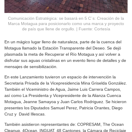
Comunicación Estratégica: se basará en 5 C´s: Creación de la
Marca Motagua para posicionarlo como una marca y proyecto
de país que llene de orgullo. | Fuente: Cortesía
En un mágico lugar lleno de naturaleza, parte de la cuenca del
Motagua llamado la Estación Transparente del Deseo. Se dejó
plasmada la meta de Recuperar el Río Motagua y así volver a
disfrutar sus aguas cristalinas en un evento lleno de detalles y de
mensajes de sensibilización.
En este Lanzamiento tuvieron un espacio de intervención la
Secretaria Privada de la Vicepresidencia Mina Griselda González.
También el Viceministro de Agua, Jaime Luis Carrera Campos,
así como La Presidenta y Vicepresidente de la Alianza Cuenca
Motagua, Jeanne Samayoa y Juan Carlos Rodriguez. Se hicieron
presentes los Diputados Samuel Perez, Patricia Orantes, Diego
Cruz y David Illescas.
También asistieron representantes de: COPRESAM, The Ocean
Cleanup, 4Ocean, INGUAT, 48 Cantones, la Cámara de Reciclaje