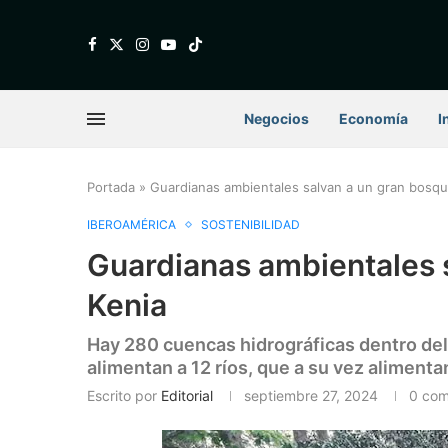
Negocios
Economía
I
Portada
»
Guardianas ambientales salvan a un gran bosqu
IBEROAMÉRICA
SOSTENIBILIDAD
Guardianas ambientales 
Kenia
Hay 280 cuencas hidrográficas dentro de
alimentan a 12 ríos, que a su vez alimenta
Escrito por
Editorial
septiembre 27, 2024
0 com