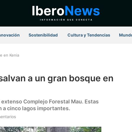
nnovación
Sostenibilidad
⁠ Cultura y Tendencias
Mund
e en Kenia
salvan a un gran bosque en
l extenso Complejo Forestal Mau. Estas
n a cinco lagos importantes.
entarios