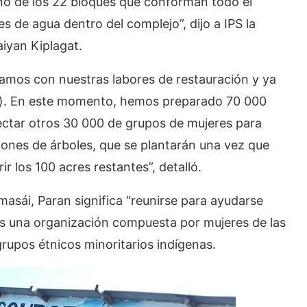
no de los 22 bloques que conforman todo el
 de agua dentro del complejo”, dijo a IPS la
aiyan Kiplagat.
mos con nuestras labores de restauración y ya
s). En este momento, hemos preparado 70 000
ectar otros 30 000 de grupos de mujeres para
tones de árboles, que se plantarán una vez que
r los 100 acres restantes”, detalló.
asái, Paran significa “reunirse para ayudarse
s una organización compuesta por mujeres de las
upos étnicos minoritarios indígenas.