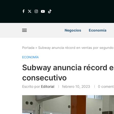
Negocios
Economía
Portada
»
Subway anuncia récord en ventas por segundo
ECONOMÍA
Subway anuncia récord e
consecutivo
Escrito por
Editorial
febrero 10, 2023
0 coment