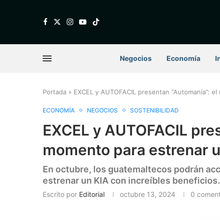
Negocios
Economía
I
Portada
»
EXCEL y AUTOFACIL presentan “Automanía”: el
ECONOMÍA
NEGOCIOS
SOSTENIBILIDAD
EXCEL y AUTOFACIL prese
momento para estrenar u
En octubre, los guatemaltecos podrán acc
estrenar un KIA con increíbles beneficios.
Escrito por
Editorial
octubre 13, 2024
0 coment