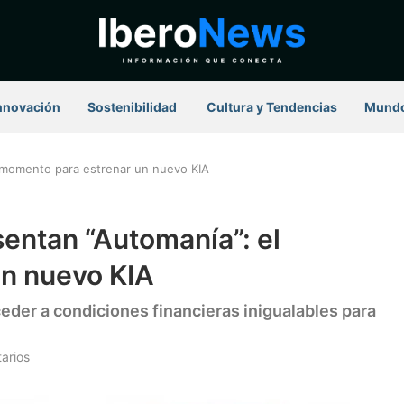
nnovación
Sostenibilidad
⁠ Cultura y Tendencias
Mund
 momento para estrenar un nuevo KIA
ntan “Automanía”: el
n nuevo KIA
eder a condiciones financieras inigualables para
arios