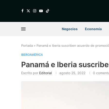
Negocios
Economía
Portada
»
Panamá e Iberia suscriben acuerdo de promoci
IBEROAMÉRICA
Panamá e Iberia suscrib
Escrito por
Editorial
agosto 25, 2022
0 comenta