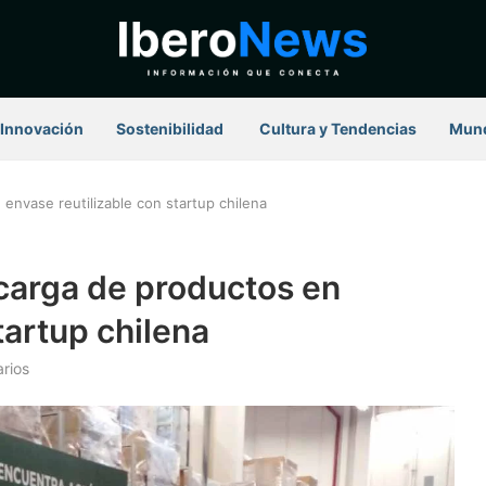
Innovación
Sostenibilidad
⁠ Cultura y Tendencias
Mun
envase reutilizable con startup chilena
ecarga de productos en
tartup chilena
rios