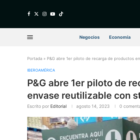
Negocios
Economía
Portada
»
P&G abre 1er piloto de recarga de productos en 
IBEROAMÉRICA
P&G abre 1er piloto de r
envase reutilizable con s
Escrito por
Editorial
agosto 14, 2023
0 comenta