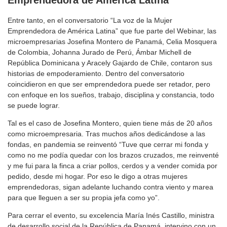
Entre tanto, en el conversatorio “La voz de la Mujer
Emprendedora de América Latina” que fue parte del Webinar, las
microempresarias Josefina Montero de Panamá, Celia Mosquera
de Colombia, Johanna Jurado de Perú, Ámbar Michell de
República Dominicana y Aracely Gajardo de Chile, contaron sus
historias de empoderamiento. Dentro del conversatorio
coincidieron en que ser emprendedora puede ser retador, pero
con enfoque en los sueños, trabajo, disciplina y constancia, todo
se puede lograr.
Tal es el caso de Josefina Montero, quien tiene más de 20 años
como microempresaria. Tras muchos años dedicándose a las
fondas, en pandemia se reinventó “Tuve que cerrar mi fonda y
como no me podía quedar con los brazos cruzados, me reinventé
y me fui para la finca a criar pollos, cerdos y a vender comida por
pedido, desde mi hogar. Por eso le digo a otras mujeres
emprendedoras, sigan adelante luchando contra viento y marea
para que lleguen a ser su propia jefa como yo”.
Para cerrar el evento, su excelencia María Inés Castillo, ministra
de desarrollo social de la República de Panamá, intervino con un