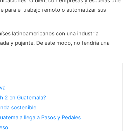
nicaciones. O bien, con empresas y escuelas que
e para el trabajo remoto o automatizar sus
aíses latinoamericanos con una industria
cada y pujante. De este modo, no tendría una
iva
ch 2 en Guatemala?
enda sostenible
uatemala llega a Pasos y Pedales
peso