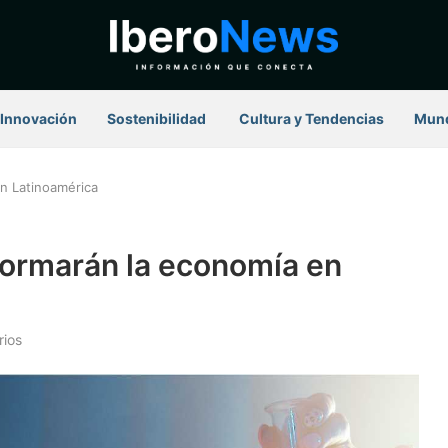
Innovación
Sostenibilidad
⁠ Cultura y Tendencias
Mun
n Latinoamérica
formarán la economía en
rios