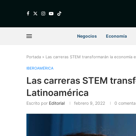
Negocios
Economía
Portada
»
Las carreras STEM transformarán la economía e
IBEROAMÉRICA
Las carreras STEM trans
Latinoamérica
Escrito por
Editorial
febrero 9, 2022
0 comenta