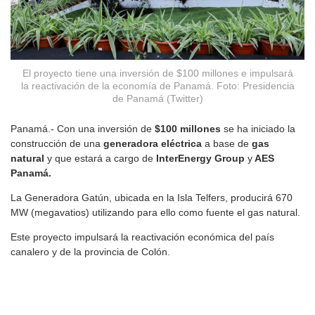
El proyecto tiene una inversión de $100 millones e impulsará
la reactivación de la economía de Panamá. Foto: Presidencia
de Panamá (Twitter)
Panamá.- Con una inversión de
$100 millones
se ha iniciado
la
construcción de una
generadora eléctrica
a base de
gas
natural
y que estará a cargo de
InterEnergy Group
y
AES
Panamá.
La Generadora Gatún, ubicada en la Isla Telfers, producirá 670
MW (megavatios) utilizando para ello como fuente el gas natural.
Este proyecto impulsará la reactivación económica del país
canalero y de la provincia de Colón.