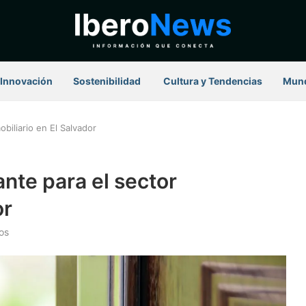
Innovación
Sostenibilidad
⁠ Cultura y Tendencias
Mun
biliario en El Salvador
nte para el sector
or
os