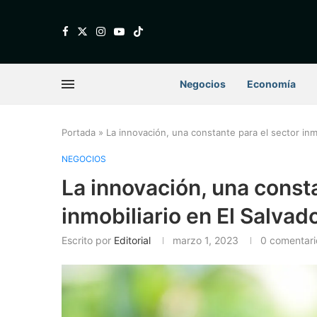
Negocios
Economía
Portada
»
La innovación, una constante para el sector inmo
NEGOCIOS
La innovación, una consta
inmobiliario en El Salvad
Escrito por
Editorial
marzo 1, 2023
0 comentari