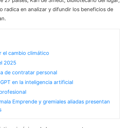
27 países, Karl de Smedt, bibliotecario del lugar,
 radica en analizar y difundir los beneficios de
an.
r el cambio climático
el 2025
a de contratar personal
PT en la inteligencia artificial
profesional
mala Emprende y gremiales aliadas presentan
s