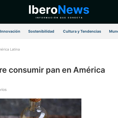
Innovación
Sostenibilidad
⁠ Cultura y Tendencias
Mun
érica Latina
re consumir pan en América
rios