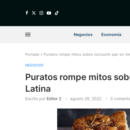
Negocios
Economía
Portada
»
Puratos rompe mitos sobre consumir pan en Am
NEGOCIOS
Puratos rompe mitos sob
Latina
Escrito por
Editor 2
agosto 29, 2022
0 comenta