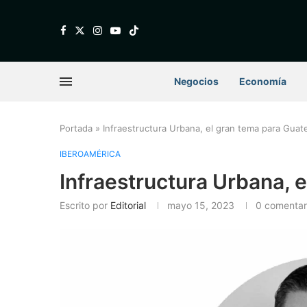
Negocios
Economía
Portada
»
Infraestructura Urbana, el gran tema para Guat
IBEROAMÉRICA
Infraestructura Urbana, 
Escrito por
Editorial
mayo 15, 2023
0 comentar