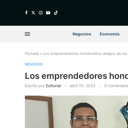
Negocios
Economía
Portada
»
Los emprendedores hondureños amigos de los
NEGOCIOS
Los emprendedores hond
Escrito por
Editorial
abril 10, 2023
0 comentari