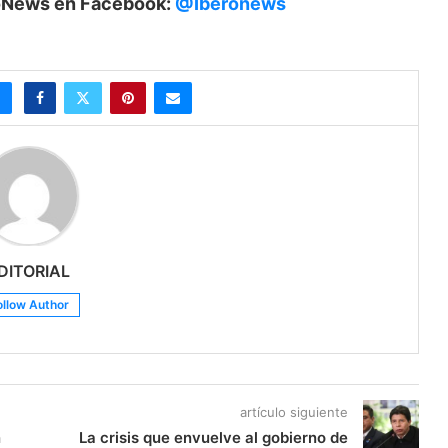
eroNews en Facebook:
@Iberonews
DITORIAL
ollow Author
artículo siguiente
n
La crisis que envuelve al gobierno de