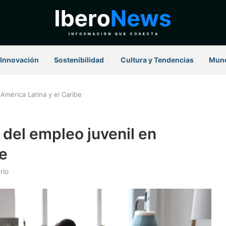
Innovación
Sostenibilidad
⁠ Cultura y Tendencias
Mun
América Latina y el Caribe
 del empleo juvenil en
be
rio