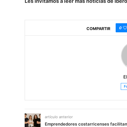
Les invitamos a leer más noticias de Ib
0
COMPARTIR
E
F
artículo anterior
Emprendedores costarricenses facilita