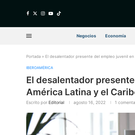
Negocios
Economía
Portada
»
El desalentador presente del empleo juvenil en 
IBEROAMÉRICA
El desalentador presente
América Latina y el Cari
Escrito por
Editorial
agosto 16, 2022
1 comenta