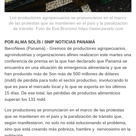
Los productores agropecuarios se pronunciaron en el marco
de las protestas que se mantienen en el país y la paralización
de tránsito. Foto de Eva Bronzini/ https://www.pexels.com
POR ALMA SOLÍS / SNIP NOTICIAS PANAMÁ
IberoNews (Panamá).- Gremios de productores agropecuarios,
agroindustrias y organizaciones afines realizaron este martes una
conferencia de prensa en la que han declarado que Panamá se
encuentra en una situación de emergencia alimentaria y que se
han producido más de Son más de 500 millones de dólares
(mdd) de pérdida para todo el sector productivo, involucrando lo
que es para el mercado local y lo que se exporta en los últimos
15 días. De ese total, las pérdidas de productos alimenticios
superan los 131 mdd.
Los productores se pronunciaron en el marco de las protestas
que se mantienen en el país y la paralización de tránsito que,
según manifestaron, no solo no está solucionando el problema,
sino que está creando más pobreza, hambre y nerviosismo en la
población.