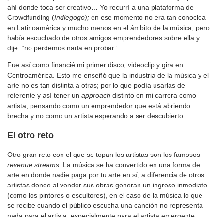
ahí donde toca ser creativo… Yo recurrí a una plataforma de
Crowdfunding (
Indiegogo);
en ese momento no era tan conocida
en Latinoamérica y mucho menos en el ámbito de la música, pero
había escuchado de otros amigos emprendedores sobre ella y
dije: “no perdemos nada en probar”.
Fue así como financié mi primer disco, videoclip y gira en
Centroamérica. Esto me enseñó que la industria de la música y el
arte no es tan distinta a otras; por lo que podía usarlas de
referente y así tener un
approach
distinto en mi carrera como
artista, pensando como un emprendedor que está abriendo
brecha y no como un artista esperando a ser descubierto.
El otro reto
Otro gran reto con el que se topan los artistas son los famosos
revenue streams.
La música se ha convertido en una forma de
arte en donde nadie paga por tu arte en sí; a diferencia de otros
artistas donde al vender sus obras generan un ingreso inmediato
(como los pintores o escultores), en el caso de la música lo que
se recibe cuando el público escucha una canción no representa
nada para el artista; especialmente para el artista emergente.