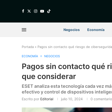
Negocios
Economía
Portada
»
Pagos sin contacto qué riesgo de cibersegurid
ECONOMÍA
NEGOCIOS
Pagos sin contacto qué r
que considerar
ESET analiza esta tecnología cada vez más
efectivo y control de dispositivos intelige
Escrito por
Editorial
julio 10, 2024
0 comentario