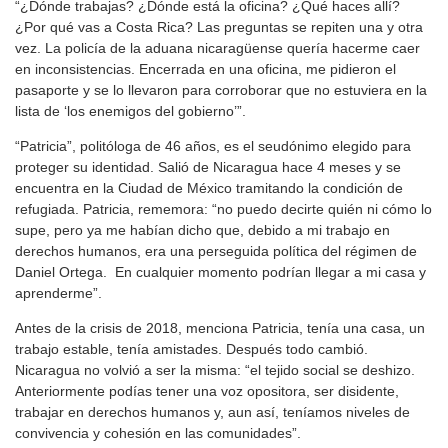
“¿Dónde trabajas? ¿Dónde está la oficina? ¿Qué haces allí?
¿Por qué vas a Costa Rica? Las preguntas se repiten una y otra
vez. La policía de la aduana nicaragüense quería hacerme caer
en inconsistencias. Encerrada en una oficina, me pidieron el
pasaporte y se lo llevaron para corroborar que no estuviera en la
lista de ‘los enemigos del gobierno’”.
“Patricia”, politóloga de 46 años, es el seudónimo elegido para
proteger su identidad. Salió de Nicaragua hace 4 meses y se
encuentra en la Ciudad de México tramitando la condición de
refugiada. Patricia, rememora: “no puedo decirte quién ni cómo lo
supe, pero ya me habían dicho que, debido a mi trabajo en
derechos humanos, era una perseguida política del régimen de
Daniel Ortega. En cualquier momento podrían llegar a mi casa y
aprenderme”.
Antes de la crisis de 2018, menciona Patricia, tenía una casa, un
trabajo estable, tenía amistades. Después todo cambió.
Nicaragua no volvió a ser la misma: “el tejido social se deshizo.
Anteriormente podías tener una voz opositora, ser disidente,
trabajar en derechos humanos y, aun así, teníamos niveles de
convivencia y cohesión en las comunidades”.