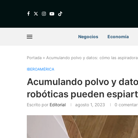
Negocios
Economía
Portada
»
Acumulando polvo y datos: cómo las aspiradora
IBEROAMÉRICA
Acumulando polvo y dato
robóticas pueden espiar
Escrito por
Editorial
agosto 1, 2023
0 comentar