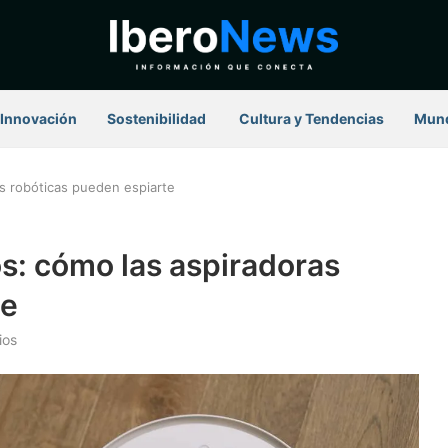
Innovación
Sostenibilidad
⁠ Cultura y Tendencias
Mun
s robóticas pueden espiarte
s: cómo las aspiradoras
te
ios