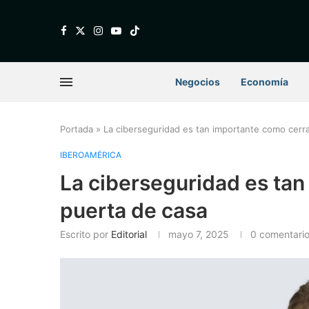
Negocios
Economía
Portada
»
La ciberseguridad es tan importante como cerra
IBEROAMÉRICA
La ciberseguridad es tan
puerta de casa
Escrito por
Editorial
mayo 7, 2025
0 comentari