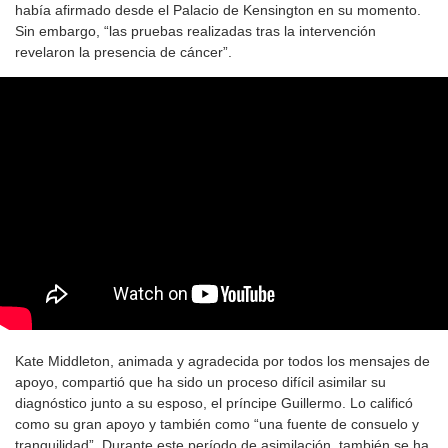
había afirmado desde el Palacio de Kensington en su momento.
Sin embargo, “las pruebas realizadas tras la intervención
revelaron la presencia de cáncer”.
Kate Middleton, animada y agradecida por todos los mensajes de
apoyo, compartió que ha sido un proceso difícil asimilar su
diagnóstico junto a su esposo, el príncipe Guillermo. Lo calificó
como su gran apoyo y también como “una fuente de consuelo y
tranquilidad”. Durante este período de asimilación, también se ha