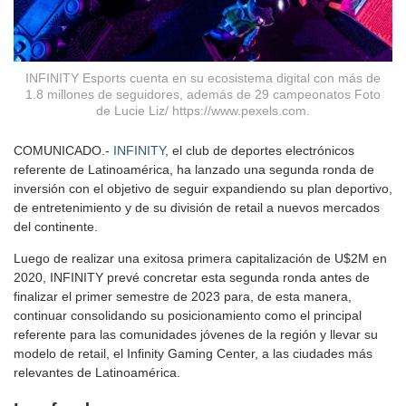
INFINITY Esports cuenta en su ecosistema digital con más de
1.8 millones de seguidores, además de 29 campeonatos Foto
de Lucie Liz/ https://www.pexels.com.
COMUNICADO.-
INFINITY
, el club de deportes electrónicos
referente de Latinoamérica, ha lanzado una segunda ronda de
inversión con el objetivo de seguir expandiendo su plan deportivo,
de entretenimiento y de su división de retail a nuevos mercados
del continente.
Luego de realizar una exitosa primera capitalización de U$2M en
2020, INFINITY prevé concretar esta segunda ronda antes de
finalizar el primer semestre de 2023 para, de esta manera,
continuar consolidando su posicionamiento como el principal
referente para las comunidades jóvenes de la región y llevar su
modelo de retail, el Infinity Gaming Center, a las ciudades más
relevantes de Latinoamérica.