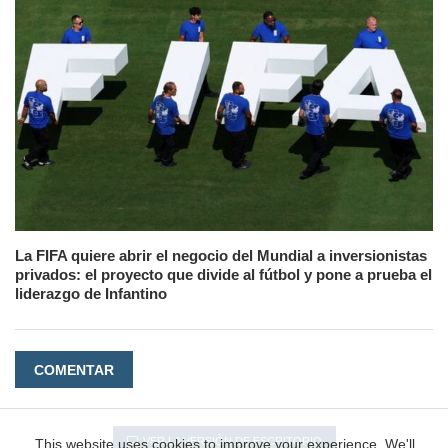
La FIFA quiere abrir el negocio del Mundial a inversionistas
privados: el proyecto que divide al fútbol y pone a prueba el
liderazgo de Infantino
COMENTAR
VER LA VERSIÓN DE ESCRITORIO
This website uses cookies to improve your experience. We'll