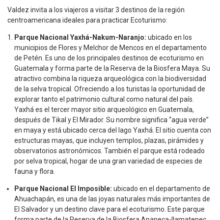
Valdez invita a los viajeros a visitar 3 destinos de la región
centroamericana ideales para practicar Ecoturismo:
Parque Nacional Yaxhá-Nakum-Naranjo:
ubicado en los
municipios de Flores y Melchor de Mencos en el departamento
de Petén. Es uno de los principales destinos de ecoturismo en
Guatemala y forma parte de la Reserva de la Biosfera Maya. Su
atractivo combina la riqueza arqueológica con la biodiversidad
de la selva tropical. Ofreciendo a los turistas la oportunidad de
explorar tanto el patrimonio cultural como natural del país.
Yaxhá es el tercer mayor sitio arqueológico en Guatemala,
después de Tikal y El Mirador. Su nombre significa “agua verde”
en maya y está ubicado cerca del lago Yaxhá. El sitio cuenta con
estructuras mayas, que incluyen templos, plazas, pirámides y
observatorios astronómicos. También el parque está rodeado
por selva tropical, hogar de una gran variedad de especies de
fauna y flora.
Parque Nacional El Imposible:
ubicado en el departamento de
Ahuachapán, es una de las joyas naturales más importantes de
El Salvador y un destino clave para el ecoturismo. Este parque
forma parte de la Reserva de la Biosfera Apaneca-Ilamatepec.