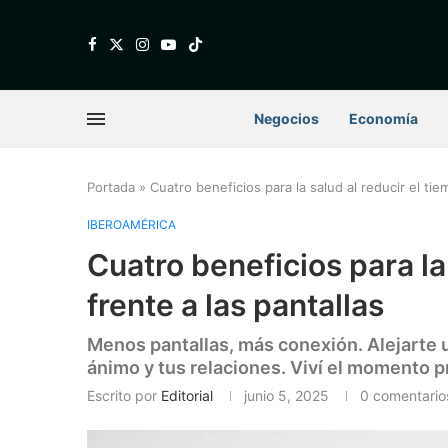
Negocios
Economía
Portada
»
Cuatro beneficios para la salud al reducir el tie
IBEROAMÉRICA
Cuatro beneficios para la
frente a las pantallas
Menos pantallas, más conexión. Alejarte u
ánimo y tus relaciones. Viví el momento p
Escrito por
Editorial
junio 5, 2025
0 comentario