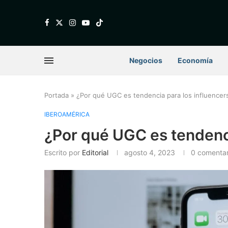
Negocios
Economía
Portada
»
¿Por qué UGC es tendencia para los influencer
IBEROAMÉRICA
¿Por qué UGC es tendenci
Escrito por
Editorial
agosto 4, 2023
0 comentar