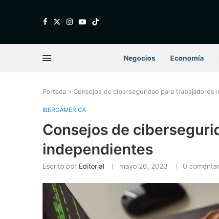
Negocios
Economía
Portada
»
Consejos de ciberseguridad para trabajadores 
IBEROAMÉRICA
Consejos de ciberseguri
independientes
Escrito por
Editorial
mayo 26, 2023
0 comentar