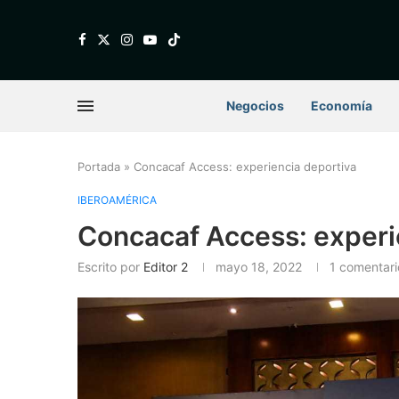
Negocios
Economía
Portada
»
Concacaf Access: experiencia deportiva
IBEROAMÉRICA
Concacaf Access: experi
Escrito por
Editor 2
mayo 18, 2022
1 comentari