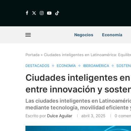
Negocios
Economía
Portada
»
Ciudades inteligentes en Latinoamérica: Equilibr
DESTACADOS
ECONOMÍA
IBEROAMÉRICA
SOSTENI
Ciudades inteligentes en 
entre innovación y sosten
Las ciudades inteligentes en Latinoaméri
mediante tecnología, movilidad eficiente 
Escrito por
Dulce Aguilar
abril 3, 2025
0 comen