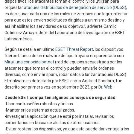
dispositivos, los atacantes toman el control y los utilizan para
orquestar
ataques distribuidos de denegación de servicio (DDoS)
,
es decir, usar cada uno de los miles de zombies que logra infectar
para que estos envíen solicitudes dirigidas a un mismo destino y
así inhabilitar los servidores de su objetivo.”, advierte Camilo
Gutiérrez Amaya, Jefe del Laboratorio de Investigación de ESET
Latinoamérica.
Según se detalla en último
ESET Threat Report
, los dispositivos
fueron blanco de un malware de tipo troyano emparentado con
Mirai, una conocida botnet
(red de equipos secuestrada por los
atacantes que toman el control y pueden enviarle órdenes
diversas, como enviar spam, robar datos o lanzar ataques DDoS).
El malware es detectado por ESET como Android.Pandora, fue
descrito por primera vez en septiembre 2023, por
Dr. Web
.
Desde ESET comparten algunos consejos de seguridad:
-Usar contraseñas robustas y únicas.
-Mantener los sistemas actualizados.
-Investigar la aplicación que se está por instalar, revisar los
comentarios en busca de alertas de otros usuarios.
-Evitar rootear los dispositivos, ya que esto puede dar ventaja a los