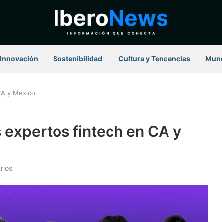
Innovación
Sostenibilidad
⁠ Cultura y Tendencias
Mun
 CA y México
s expertos fintech en CA y
rios