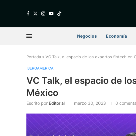
Negocios
Economía
Portada
»
VC Talk, el espacio de los expertos fintech en
IBEROAMÉRICA
VC Talk, el espacio de lo
México
Escrito por
Editorial
marzo 30, 2023
0 comenta