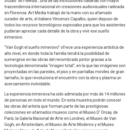
Studio “Art-Media”, una de las instituciones italianas con mayor
trascendencia internacional en creaciones audiovisuales radicada
en Florencia. Art Media trabajó de la mano con su afamado
curador de arte, el italiano Vincenzo Capalbo, quien dispuso de
todos los recursos tecnológicos especiales para que los asistentes
pudieran apreciar cada detalle de la obra y vivir ese sueño
inmersivo.
“Van Gogh el sueño inmersivo” ofrece una experiencia artística de
alto nivel, en donde toda la familia tendrá la posibilidad de
sumergirse en las obras del renombrado pintor gracias a la
tecnología denominada “imagen total”, en la que las imágenes son
proyectadas en las paredes, el piso y en pantallas móviles de gran
tamaño, lo que revoluciona el encuentro con la obra y plasma un
acercamiento inolvidable.
La experiencia inmersiva ha sido admirada por más de 14 millones
de personas en todo el mundo. En esta muestra podrán conocer
las obras del artista que forman parte de las prestigiosas
colecciones en afamados museos como el Museo D’ Orsay, de
París; la Galería Nacional de Arte en Londres, el Museo de Van
Gogh, en Ámsterdam; el Museo de Arte Moderno y el Museo