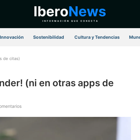
Innovación
Sostenibilidad
⁠ Cultura y Tendencias
Mun
s de citas)
nder! (ni en otras apps de
omentarios