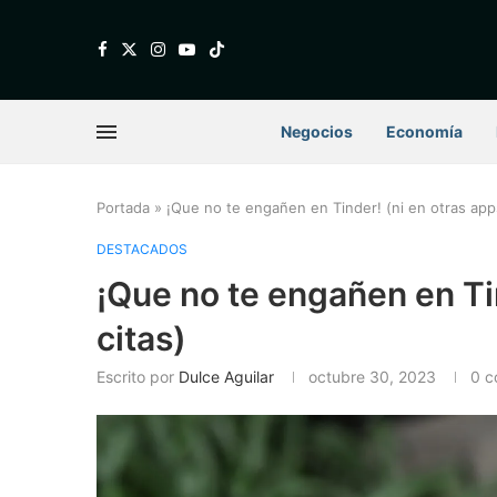
Negocios
Economía
Portada
»
¡Que no te engañen en Tinder! (ni en otras app
DESTACADOS
¡Que no te engañen en Ti
citas)
Escrito por
Dulce Aguilar
octubre 30, 2023
0 c